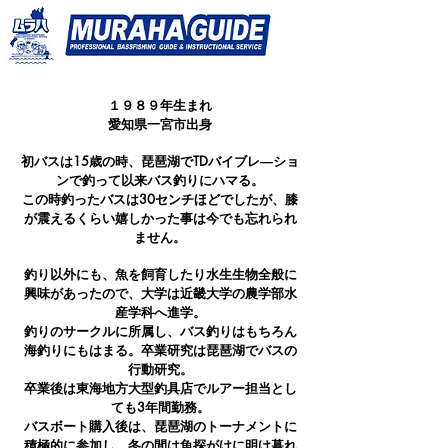
​１９８９年生まれ
愛知県一宮市出身
初バスは15歳の時、琵琶湖でTDバイブレ―ショ
ンで釣って以来バス釣りにハマる。
この時釣ったバスは30センチほどでしたが、膝
が震えるくらい嬉しかった事は今でも忘れられ
ません。
釣り以外にも、魚を飼育したり水生生物全般に
興味があったので、大学は近畿大学の農学部水
産学科へ進学。
釣りのサークルに所属し、バス釣りはもちろん
海釣りにもはまる。卒業研究は琵琶湖でバスの
行動研究。
卒業後は東海地方大型釣具店でルアー担当とし
ても3年間勤務。
バスボート購入後は、琵琶湖のトーナメントに
積極的に参加し、冬の間は魚探がけに明け暮れ